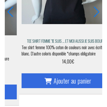
T
TEE SHIRT FEMME "JE SUIS ..."
b
Tee shirt femme 100% coton de couleurs noir avec écriture
blanc. D'autre coloris disponible *champs obligatoire
14,00
€
Ajouter au panier