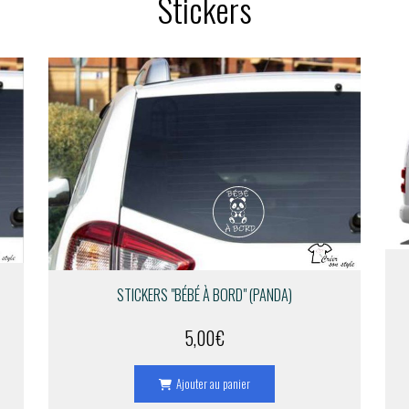
Stickers
STICKERS "BÉBÉ À BORD" (PANDA)
5,00
€
Ajouter au panier