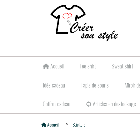
Accueil
Tee shirt
Sweat shirt
Idée cadeau
Tapis de souris
Miroir d
Coffret cadeau
Articles en destockage
Accueil
Stickers