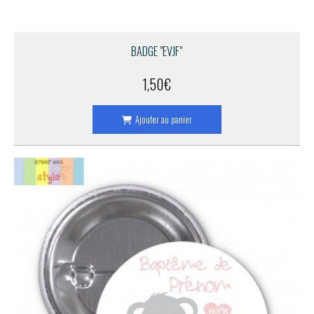
BADGE "EVJF"
1,50
€
Ajouter au panier