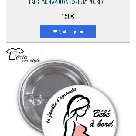
BADGE "MON AMOUR VEUX-TU M'ÉPOUSER?"
1,50
€
Ajouter au panier