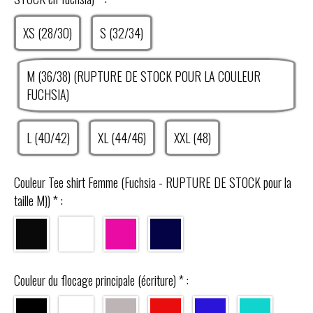
XS (28/30)
S (32/34)
M (36/38) (RUPTURE DE STOCK POUR LA COULEUR
FUCHSIA)
L (40/42)
XL (44/46)
XXL (48)
Couleur Tee shirt Femme (Fuchsia - RUPTURE DE STOCK pour la
taille M))
*
:
Couleur du flocage principale (écriture)
*
: