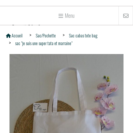
Menu
Accueil
Sac/Pochette
Sac cabas tote bag
sac "je suis une super tata et marraine"