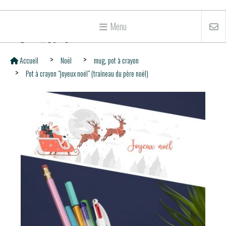
Menu
Accueil
Noël
mug, pot à crayon
Pot à crayon "joyeux noël" (traineau du père noël)