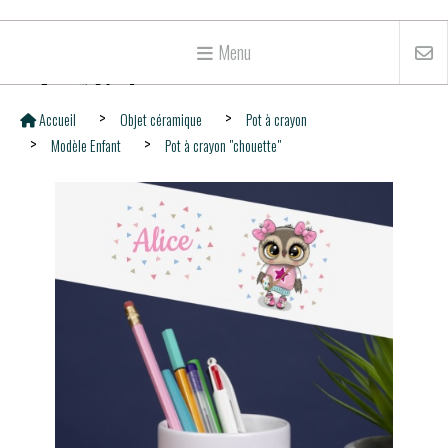
Menu
Accueil
Objet céramique
Pot à crayon
Modèle Enfant
Pot à crayon "chouette"