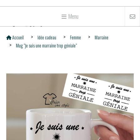
Menu
Accueil
Idée cadeau
Femme
Marraine
Mug "je suis une marraine trop géniale"