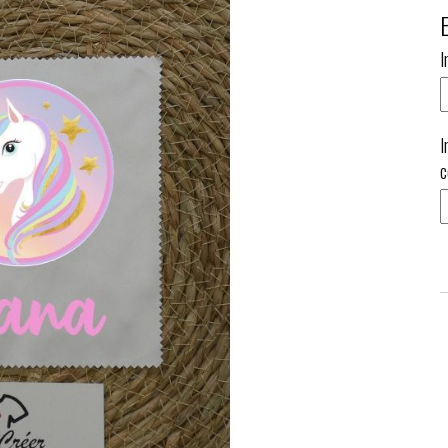
I
I
c