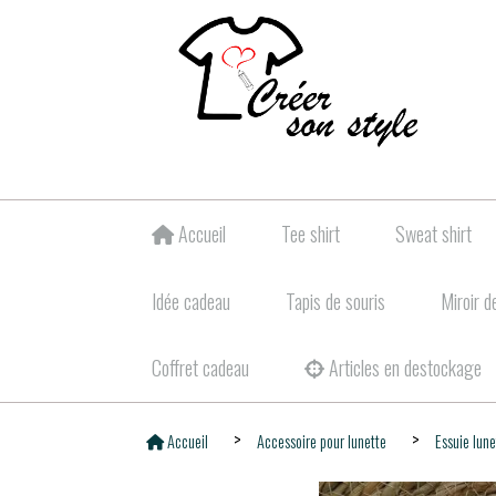
Accueil
Tee shirt
Sweat shirt
Idée cadeau
Tapis de souris
Miroir d
Coffret cadeau
Articles en destockage
Accueil
Accessoire pour lunette
Essuie lun