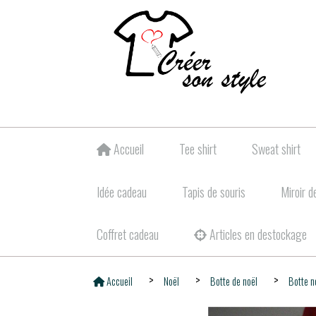
Accueil
Tee shirt
Sweat shirt
Idée cadeau
Tapis de souris
Miroir d
Coffret cadeau
Articles en destockage
Accueil
Noël
Botte de noël
Botte 