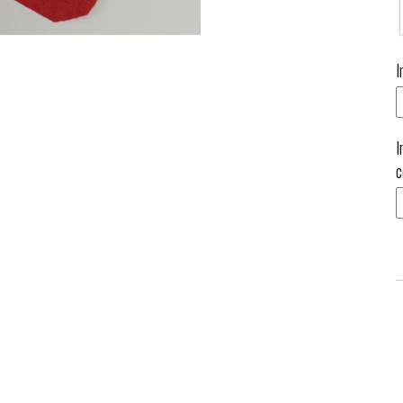
I
I
c