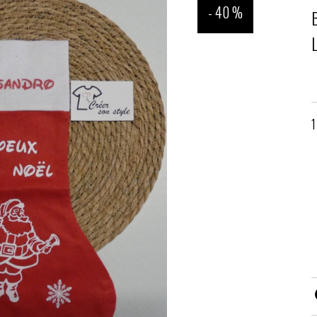
- 40 %
1