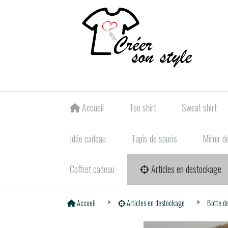
Accueil
Tee shirt
Sweat shirt
Idée cadeau
Tapis de souris
Miroir d
Coffret cadeau
Articles en destockage
Accueil
Articles en destockage
Botte d