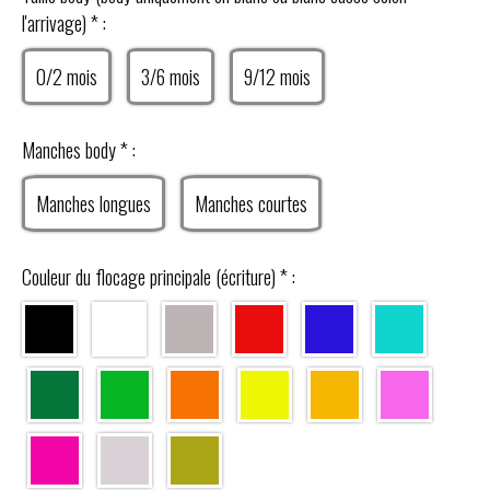
l'arrivage)
*
:
0/2 mois
3/6 mois
9/12 mois
Manches body
*
:
Manches longues
Manches courtes
Couleur du flocage principale (écriture)
*
: