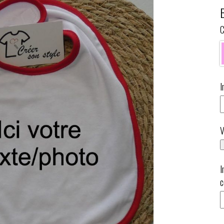
C
I
V
I
c