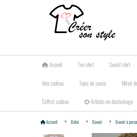
Accueil
Tee shirt
Sweat shirt
Idée cadeau
Tapis de souris
Miroir d
Coffret cadeau
Articles en destockage
Accueil
Bébé
Bavoir
Bavoir à pers